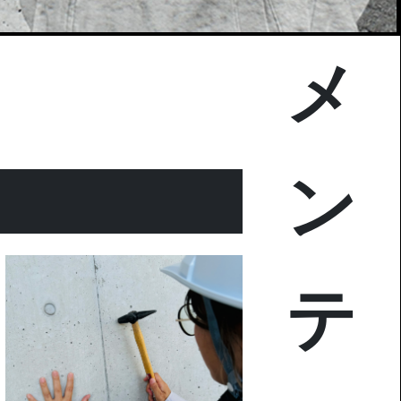
メ
ン
テ