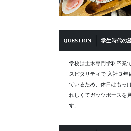
QUESTION
学生時代の
学校は土木専門学科卒業
スピタリティで 入社３年
ているため、休日はもっ
れしくてガッツポーズを
す。