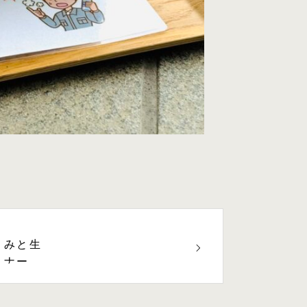
くみと生
ミナーを
！