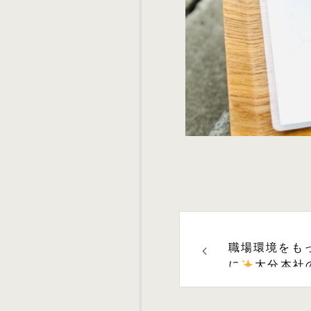
職場環境をも
に
️
大分本社
ーアル
️