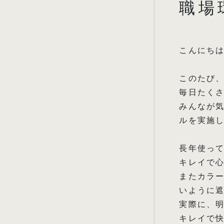
職場
こんにち
このたび
毎日たく
みんなが
ルを実施
長年使っ
キレイで
またカラ
いように
実際に、
キレイで