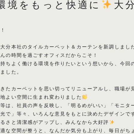
環境をもっと快適に
️
大
は！
、大分本社のタイルカーペット＆カーテンを新調しまし
さんの時間を過ごすオフィスだからこそ！
気持ちよく働ける環境を作りたいという想いから、今回
しました。
てきたカーペットを思い切ってリニューアルし、職場が
心地よい空間に生まれ変わりました
ー等は、社員の声を反映し、「明るめがいい」「モニタ
遮光で」等々、いろんな意見をもとに決めたデザインで
明るさと清潔感がアップし、みんなから大好評
快適な空間が整うと、なんだか気分も上がり、毎日がち