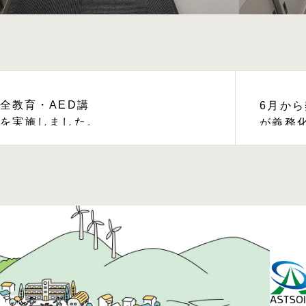
全教育・AED講
6月か
を実施しました。
が義務
暑い夏